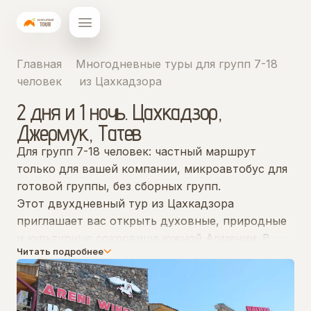
Главная
Многодневные туры для групп 7-18
человек
из Цахкадзора
2 дня и 1 ночь. Цахкадзор,
Джермук, Татев
Для групп 7-18 человек: частный маршрут
только для вашей компании, микроавтобус для
готовой группы, без сборных групп.
Этот двухдневный тур из Цахкадзора
приглашает вас открыть духовные, природные
и культурные сокровища южной Армении. В
Читать подробнее
первый день вы посетите монастырь Хор-
Вирап, одно из самых священных мест страны,
откуда открывается величественный вид на
гору Арарат. Затем маршрут ведёт в Джермук,