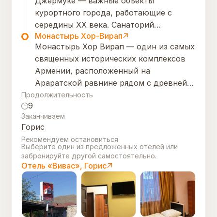
Джермуке — важные объекты
добираются к достопримечательности
курортного города, работающие с
туристы.
середины XX века. Санаторий
Монастырь Хор-Вирап
предлагает лечебные и
Монастырь Хор Вирап — один из самых
восстановительные программы с
священных исторических комплексов
использованием минеральной воды,
Армении, расположенный на
комфортное проживание и
Араратской равнине рядом с древней
медицинское обслуживание. Питьевая
столицей Арташатом. Здесь в 301 году
Продолжительность
галерея позволяет гостям принимать
9
святой Григорий Просветитель убедил
минеральную воду для укрепления
Заканчиваем
царя Трдата III принять христианство,
здоровья и общего оздоровления.
Горис
сделав Армению первой христианской
Рекомендуем остановиться
страной. Монастырь знаменит
Выберите один из предложенных отелей или
темницей Григора, церковью
забронируйте другой самостоятельно.
Отель «Вивас», Горис
Пресвятой Богородицы и живописными
видами на Арарат.