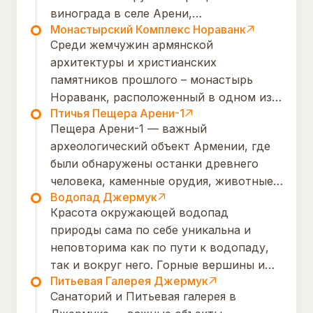
винограда в селе Арени,
Монастырский Комплекс Нораванк
расположенном в регионе Вайоц Дзор
Среди жемчужин армянской
Армении. Село Арени известно своими
архитектуры и христианских
древними традициями виноделия,
памятников прошлого – монастырь
которые уходят корнями в глубокую
Нораванк, расположенный в одном из
древность.
Птичья Пещера Арени-1
самых живописных мест Армении. На
Пещера Арени-1 — важный
высоком выступе ущелья, по дну
археологический объект Армении, где
которого протекает быстрая речка, на
были обнаружены останки древнего
фоне уникальных красных скал, словно
человека, каменные орудия, животные
нарисованный желтой охрой, возносит
Водопад Джермук
останки и ритуальные предметы. Здесь
в небо купола своих церквей
Красота окружающей водопад
также нашли древние семена
прекрасный монастырский комплекс.
природы сама по себе уникальна и
винограда, относящиеся к одному из
неповторима как по пути к водопаду,
старейших сортов мира — Areni Noir,
так и вокруг него. Горные вершины и
символу армянской винодельческой
Питьевая Галерея Джермук
скалы, зеленые леса и луга окружают
культуры.
Санаторий и Питьевая галерея в
автомобильную дорогу, по которой