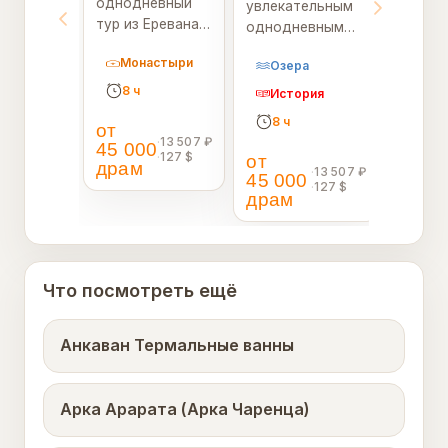
однодневный
увлекательным
тур из Еревана
однодневным
идеально
туром из
Монастыри
Озера
сочетает в себе
Цахкадзора на
приключения,
берегу
8 ч
История
отдых и
величественного
8 ч
от
красоту
озера Севан,
·
13 507 ₽
45 000
природы.
одного из
·
127 $
от
драм
Начните
·
13 507 ₽
крупнейших
45 000
·
127 $
путешествие с
высокогорны...
драм
посещения Ye...
Что посмотреть ещё
Анкаван Термальные ванны
Арка Арарата (Арка Чаренца)