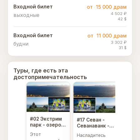
Входной билет
от
15 000 драм
4 502 ₽
выходные
42 $
Входной билет
от
11 000 драм
3 302 ₽
будни
31 $
Туры, где есть эта
достопримечательность
#02 Экстрим
#17 Севан -
парк - озеро
Севанаванк -
Севан
Экстрим парк
Этот
Насладитесь