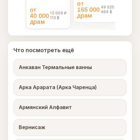
сокровищам
от
дра
монастыри и
сокр
·
49 525 ₽
Армении. В первый
165 000
от
незабыв...
Армен
·
464 $
·
12 006 ₽
день вы...
драм
40 000
·
113 $
драм
Что посмотреть ещё
Анкаван Термальные ванны
Арка Арарата (Арка Чаренца)
Армянский Алфавит
Вернисаж